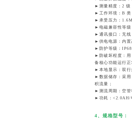
►测量精度：2 级
►工作环境：B 类，
►承受压力：1.6M
►电磁兼容性等级：
►通讯接口：无线 LO
►供电电源：内置高
►防护等级：IP6
►防破坏程度：用 
备核心功能运行正
►本地显示：双行
►数据储存：采用 
积流量；
►测流周期：空管状
►功耗：<2.0A
4、规格型号：