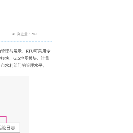
浏览量：
289
넶
的管理与展示。
RTU
可采用专
控模块、
GIS
地图模块、计量
县市水利部门的管理水平。