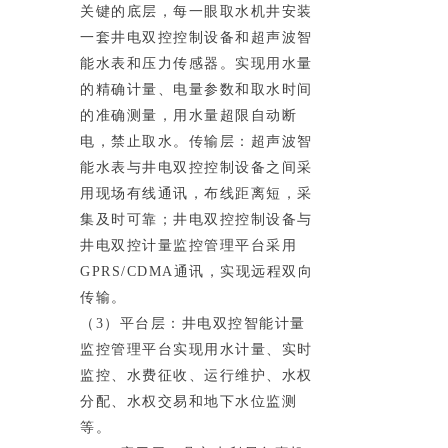
关键的底层，每一眼取水机井安装
一套井电双控控制设备和超声波智
能水表和压力传感器。实现用水量
的精确计量、电量参数和取水时间
的准确测量，用水量超限自动断
电，禁止取水。传输层：超声波智
能水表与井电双控控制设备之间采
用现场有线通讯，布线距离短，采
集及时可靠；井电双控控制设备与
井电双控计量监控管理平台采用
GPRS/CDMA通讯，实现远程双向
传输。
（3）平台层：井电双控智能计量
监控管理平台实现用水计量、实时
监控、水费征收、运行维护、水权
分配、水权交易和地下水位监测
等。