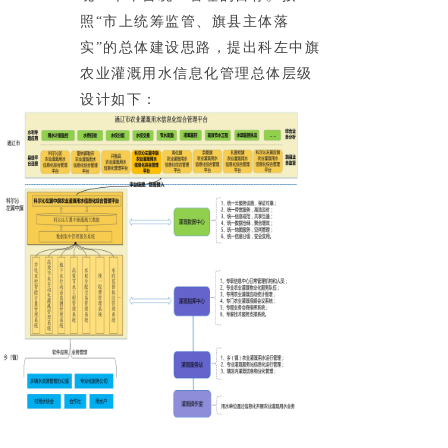
照“市上统筹监管、旗县主体落
实”的总体建设思路，提出科左中旗
农业灌溉用水信息化管理总体层级
设计如下：