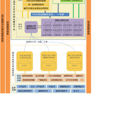
图3：综合管理信息化平台架构图
5、建设效果：