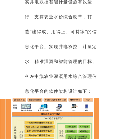
实井电双控智能计量设施有效运
行，支撑农业水价综合改革，打
造“建得成、用得上、可持续”的信
息化平台。实现井电双控、计量定
水、精准灌溉和智能管理的目标。
科左中旗农业灌溉用水综合管理信
息化平台的软件架构设计如下：